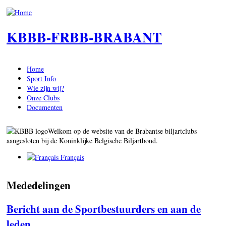
Skip to main content
KBBB-FRBB-BRABANT
Home
Sport Info
Wie zijn wij?
Onze Clubs
Documenten
Welkom op de website van de Brabantse biljartclubs
aangesloten bij de Koninklijke Belgische Biljartbond.
Français
Mededelingen
Bericht aan de Sportbestuurders en aan de
leden.