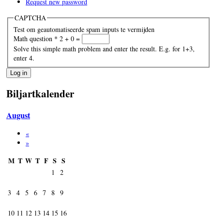
Request new password
CAPTCHA
Test om geautomatiseerde spam inputs te vermijden
Math question
*
2 + 0 =
Solve this simple math problem and enter the result. E.g. for 1+3,
enter 4.
Biljartkalender
August
«
»
M
T
W
T
F
S
S
1
2
3
4
5
6
7
8
9
10
11
12
13
14
15
16