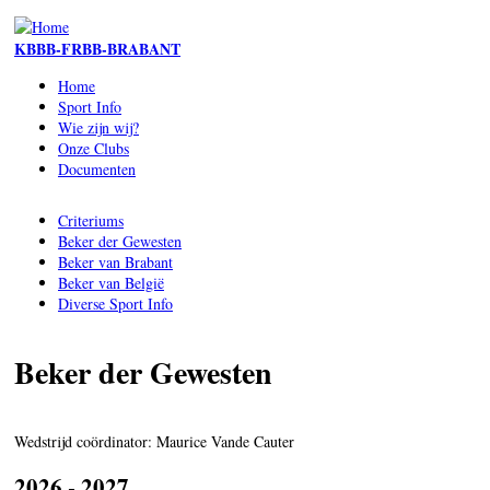
Skip to main content
KBBB-FRBB-BRABANT
Home
Sport Info
Wie zijn wij?
Onze Clubs
Documenten
Criteriums
Beker der Gewesten
Beker van Brabant
Beker van België
Diverse Sport Info
Beker der Gewesten
Wedstrijd coördinator: Maurice Vande Cauter
2026 - 2027