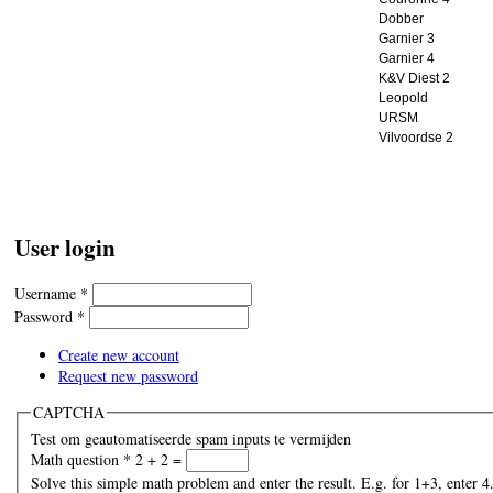
Dobber
Garnier 3
Garnier 4
K&V Diest 2
Leopold
URSM
Vilvoordse 2
User login
Username
*
Password
*
Create new account
Request new password
CAPTCHA
Test om geautomatiseerde spam inputs te vermijden
Math question
*
2 + 2 =
Solve this simple math problem and enter the result. E.g. for 1+3, enter 4